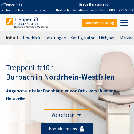
✅ Treppenlifte in
Gratis Beratung für
Burbach in Nordrhein-Westfalen
Burbach in Nordrhein-Westfalen
:
0800 - 723 60 19
Kostenvoranschlag
Inhalt:
Überblick
Leistungen
Konfigurator
Lifttypen
Marken
Treppenlift für
Burbach in Nordrhein-Westfalen
Angebote lokaler Fachhändler
vor Ort
- verschiedene
Hersteller
Weiterlesen
Kontakt zu uns