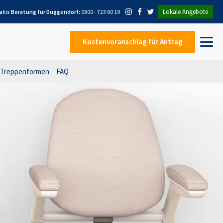
Lokale Angebote
atis Beratung für
Duggendorf
:
0800 - 723 60 19
Kostenvoranschlag
für Antrag
Treppenformen
FAQ