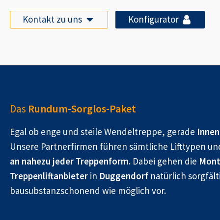
Kontakt zu uns
Konfigurator
Das
Rundum-Sorglos-Paket
Egal ob enge und steile Wendeltreppe, gerade
Innen
Unsere Partnerfirmen führen sämtliche Lifttypen un
an nahezu jeder Treppenform.
Dabei gehen die
Mont
Treppenliftanbieter
in
Duggendorf
natürlich sorgfält
bausubstanzschonend wie möglich vor.