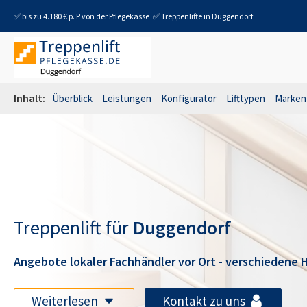
✅ bis zu 4.180 € p. P von der Pflegekasse
✅ Treppenlifte in
Duggendorf
Inhalt:
Überblick
Leistungen
Konfigurator
Lifttypen
Marken
Treppenlift für
Duggendorf
Angebote lokaler Fachhändler
vor Ort
- verschiedene H
Weiterlesen
Kontakt zu uns