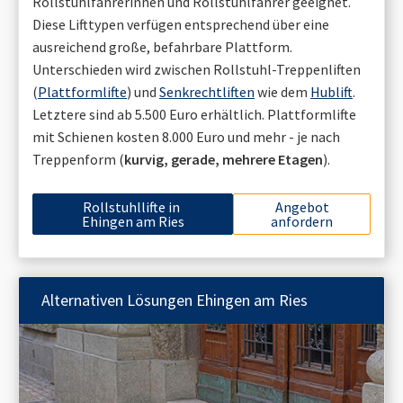
Rollstuhlfahrerinnen und Rollstuhlfahrer geeignet.
Diese Lifttypen verfügen entsprechend über eine
ausreichend große, befahrbare Plattform.
Unterschieden wird zwischen Rollstuhl-Treppenliften
(
Plattformlifte
) und
Senkrechtliften
wie dem
Hublift
.
Letztere sind ab 5.500 Euro erhältlich. Plattformlifte
mit Schienen kosten 8.000 Euro und mehr - je nach
Treppenform (
kurvig, gerade, mehrere Etagen
).
Rollstuhllifte in
Angebot
Ehingen am Ries
anfordern
Alternativen Lösungen
Ehingen am Ries