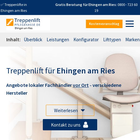
✅ Treppenlifte in
Gratis Beratung für
Ehingen am Ries
:
0800 - 723 60
Ehingen am Ries
19
Kostenvoranschlag
Inhalt:
Überblick
Leistungen
Konfigurator
Lifttypen
Marken
Treppenlift für
Ehingen am Ries
Angebote lokaler Fachhändler
vor Ort
- verschiedene
Hersteller
Weiterlesen
Kontakt zu uns