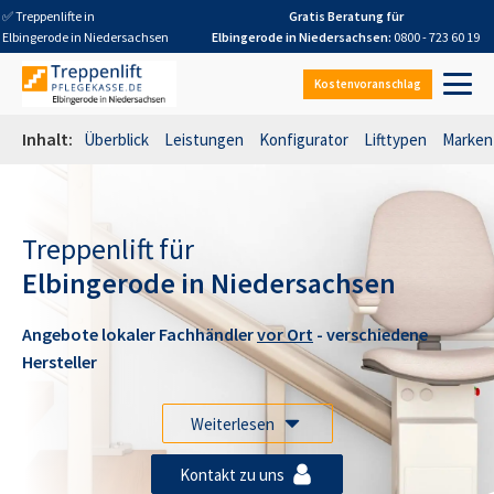
✅ Treppenlifte in
Gratis Beratung für
Elbingerode in Niedersachsen
Elbingerode in Niedersachsen
:
0800 - 723 60 19
Kostenvoranschlag
Inhalt:
Überblick
Leistungen
Konfigurator
Lifttypen
Marken
Treppenlift für
Elbingerode in Niedersachsen
Angebote lokaler Fachhändler
vor Ort
- verschiedene
Hersteller
Weiterlesen
Kontakt zu uns