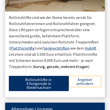
Rollstuhllifte sind wie der Name bereits verrät für
Rollstuhlfahrerinnen und Rollstuhlfahrer geeignet.
Diese Lifttypen verfügen entsprechend über eine
ausreichend große, befahrbare Plattform.
Unterschieden wird zwischen Rollstuhl-Treppenliften
(
Plattformlifte
) und
Senkrechtliften
wie dem
Hublift
.
Letztere sind ab 5.500 Euro erhältlich. Plattformlifte
mit Schienen kosten 8.000 Euro und mehr - je nach
Treppenform (
kurvig, gerade, mehrere Etagen
).
Rollstuhllifte in
Angebot
Elbingerode in
anfordern
Niedersachsen
Alternativen Lösungen