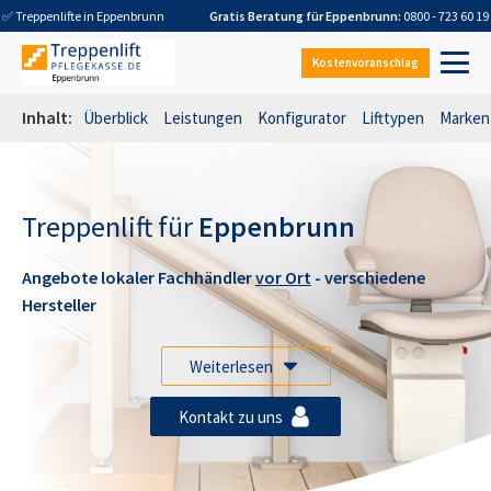
✅ Treppenlifte in
Eppenbrunn
Gratis Beratung für
Eppenbrunn
:
0800 - 723 60 19
Kostenvoranschlag
Inhalt:
Überblick
Leistungen
Konfigurator
Lifttypen
Marken
Treppenlift für
Eppenbrunn
Angebote lokaler Fachhändler
vor Ort
- verschiedene
Hersteller
Weiterlesen
Kontakt zu uns