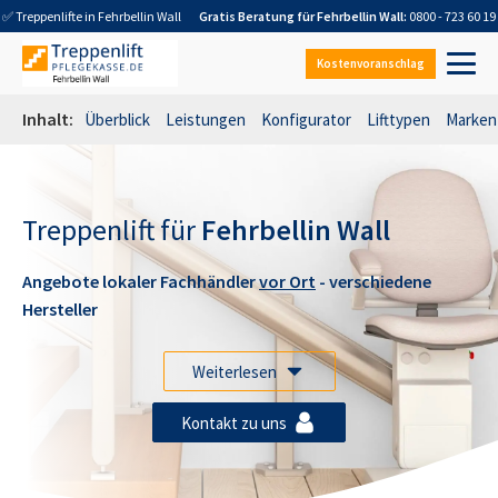
✅ Treppenlifte in
Fehrbellin Wall
Gratis Beratung für
Fehrbellin Wall
:
0800 - 723 60 19
Kostenvoranschlag
Inhalt:
Überblick
Leistungen
Konfigurator
Lifttypen
Marken
Treppenlift für
Fehrbellin Wall
Angebote lokaler Fachhändler
vor Ort
- verschiedene
Hersteller
Weiterlesen
Kontakt zu uns