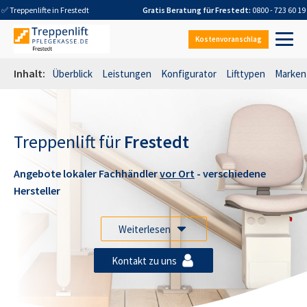
✅ Treppenlifte in
Frestedt
Gratis Beratung für
Frestedt
:
0800 - 723 60 19
Kostenvoranschlag
Inhalt:
Überblick
Leistungen
Konfigurator
Lifttypen
Marken
Treppenlift für
Frestedt
Angebote lokaler Fachhändler
vor Ort
- verschiedene
Hersteller
Weiterlesen
Kontakt zu uns