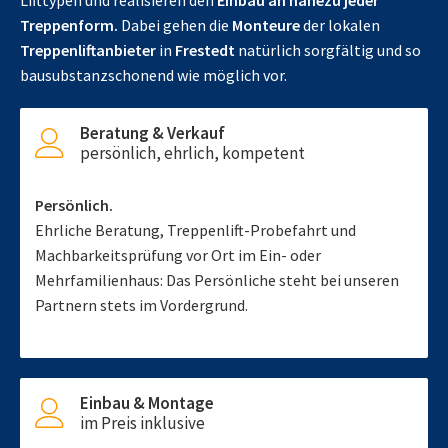
Lifttypen und realisieren den
Einbau an nahezu jeder
Treppenform.
Dabei gehen die
Monteure
der lokalen
Treppenliftanbieter
in
Frestedt
natürlich sorgfältig und so
bausubstanzschonend wie möglich vor.
Beratung & Verkauf
persönlich, ehrlich, kompetent
Persönlich.
Ehrliche Beratung, Treppenlift-Probefahrt und
Machbarkeitsprüfung vor Ort im Ein- oder
Mehrfamilienhaus: Das Persönliche steht bei unseren
Partnern stets im Vordergrund.
Einbau & Montage
im Preis inklusive