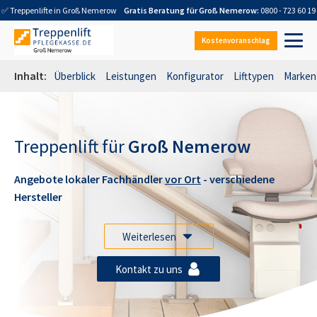
✅ Treppenlifte in
Groß Nemerow
Gratis Beratung für
Groß Nemerow
:
0800 - 723 60 19
Kostenvoranschlag
Inhalt:
Überblick
Leistungen
Konfigurator
Lifttypen
Marken
Treppenlift für
Groß Nemerow
Angebote lokaler Fachhändler
vor Ort
- verschiedene
Hersteller
Weiterlesen
Kontakt zu uns