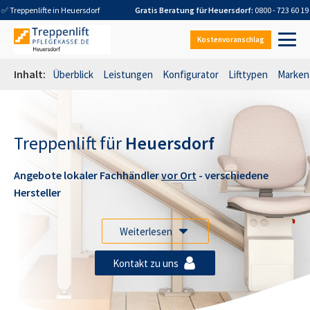
✅ Treppenlifte in
Heuersdorf
Gratis Beratung für
Heuersdorf
:
0800 - 723 60 19
Kostenvoranschlag
Inhalt:
Überblick
Leistungen
Konfigurator
Lifttypen
Marken
Treppenlift für
Heuersdorf
Angebote lokaler Fachhändler
vor Ort
- verschiedene
Hersteller
Weiterlesen
Kontakt zu uns