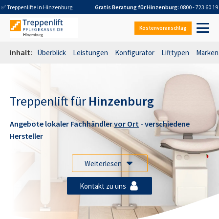
✅ Treppenlifte in
Hinzenburg
Gratis Beratung für
Hinzenburg
:
0800 - 723 60 19
Kostenvoranschlag
Inhalt:
Überblick
Leistungen
Konfigurator
Lifttypen
Marken
Treppenlift für
Hinzenburg
Angebote lokaler Fachhändler
vor Ort
- verschiedene
Hersteller
Weiterlesen
Kontakt zu uns