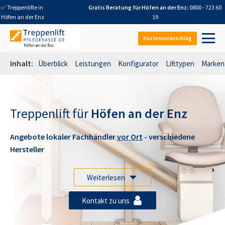
✅ Treppenlifte in
Gratis Beratung für
Höfen an der Enz
:
0800 - 723 60
Höfen an der Enz
19
Kostenvoranschlag
Inhalt:
Überblick
Leistungen
Konfigurator
Lifttypen
Marken
Treppenlift für
Höfen an der Enz
Angebote lokaler Fachhändler
vor Ort
- verschiedene
Hersteller
Weiterlesen
Kontakt zu uns