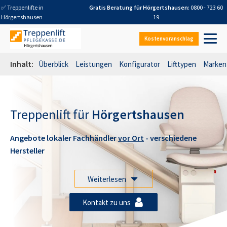
✅ Treppenlifte in
Gratis Beratung für
Hörgertshausen
:
0800 - 723 60
Hörgertshausen
19
Kostenvoranschlag
Inhalt:
Überblick
Leistungen
Konfigurator
Lifttypen
Marken
Treppenlift für
Hörgertshausen
Angebote lokaler Fachhändler
vor Ort
- verschiedene
Hersteller
Weiterlesen
Kontakt zu uns