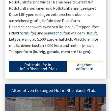
Rollstuhllifte sind wie der Name bereits verrät für
Rollstuhlfahrerinnen und Rollstuhlfahrer geeignet.
Diese Lifttypen verfügen entsprechend über eine
ausreichend große, befahrbare Plattform.
Unterschieden wird zwischen Rollstuhl-Treppenliften
(
Plattformlifte
) und
Senkrechtliften
wie dem
Hublift
.
Letztere sind ab 5.500 Euro erhältlich. Plattformlifte
mit Schienen kosten 8.000 Euro und mehr - je nach
Treppenform (
kurvig, gerade, mehrere Etagen
).
Rollstuhllifte in
Angebot
Hof in Rheinland-Pfalz
anfordern
Alternativen Lösungen
Hof in Rheinland-Pfalz