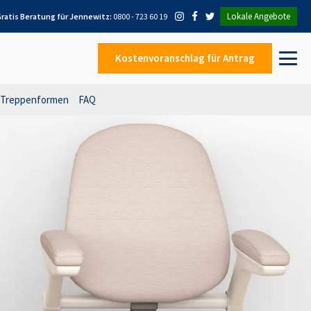
Lokale Angebote
ratis Beratung für
Jennewitz
:
0800 - 723 60 19
Kostenvoranschlag
für Antrag
Treppenformen
FAQ