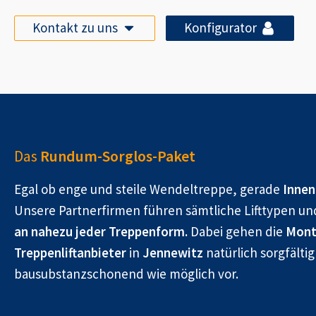
Kontakt zu uns
Konfigurator
Das
Rundum-Sorglos-Paket
Egal ob enge und steile Wendeltreppe, gerade
Innen
Unsere Partnerfirmen führen sämtliche Lifttypen un
an nahezu jeder Treppenform.
Dabei gehen die
Mont
Treppenliftanbieter
in
Jennewitz
natürlich sorgfältig
bausubstanzschonend wie möglich vor.