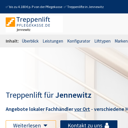
✅ bis zu 4.180 € p. P von der Pflegekasse
✅ Treppenlifte in
Jennewitz
Inhalt:
Überblick
Leistungen
Konfigurator
Lifttypen
Marken
Treppenlift für
Jennewitz
Angebote lokaler Fachhändler
vor Ort
- verschiedene H
Weiterlesen
Kontakt zu uns