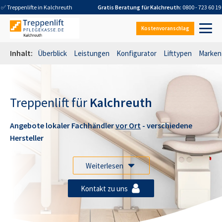
✅ Treppenlifte in
Kalchreuth
Gratis Beratung für
Kalchreuth
:
0800 - 723 60 19
Kostenvoranschlag
Inhalt:
Überblick
Leistungen
Konfigurator
Lifttypen
Marken
Treppenlift für
Kalchreuth
Angebote lokaler Fachhändler
vor Ort
- verschiedene
Hersteller
Weiterlesen
Kontakt zu uns