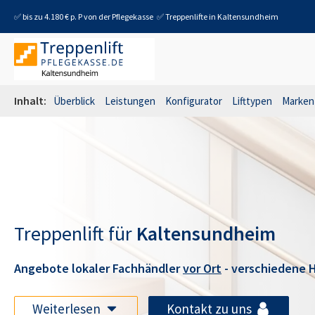
✅ bis zu 4.180 € p. P von der Pflegekasse
✅ Treppenlifte in
Kaltensundheim
Inhalt:
Überblick
Leistungen
Konfigurator
Lifttypen
Marken
Treppenlift für
Kaltensundheim
Angebote lokaler Fachhändler
vor Ort
- verschiedene H
Weiterlesen
Kontakt zu uns