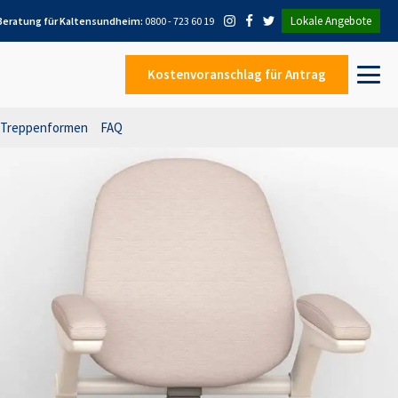
Lokale Angebote
 Beratung für
Kaltensundheim
:
0800 - 723 60 19
Kostenvoranschlag
für Antrag
Treppenformen
FAQ