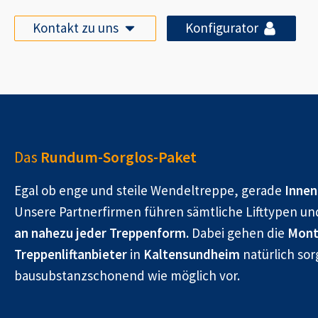
Kontakt zu uns
Konfigurator
Das
Rundum-Sorglos-Paket
Egal ob enge und steile Wendeltreppe, gerade
Innen
Unsere Partnerfirmen führen sämtliche Lifttypen un
an nahezu jeder Treppenform.
Dabei gehen die
Mont
Treppenliftanbieter
in
Kaltensundheim
natürlich sor
bausubstanzschonend wie möglich vor.