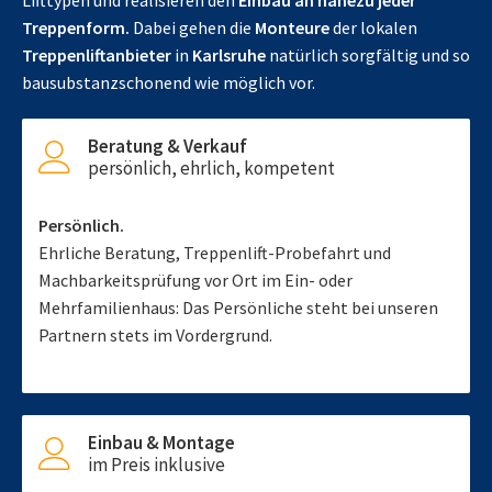
Lifttypen und realisieren den
Einbau an nahezu jeder
Treppenform.
Dabei gehen die
Monteure
der lokalen
Treppenliftanbieter
in
Karlsruhe
natürlich sorgfältig und so
bausubstanzschonend wie möglich vor.
Beratung & Verkauf
persönlich, ehrlich, kompetent
Persönlich.
Ehrliche Beratung, Treppenlift-Probefahrt und
Machbarkeitsprüfung vor Ort im Ein- oder
Mehrfamilienhaus: Das Persönliche steht bei unseren
Partnern stets im Vordergrund.
Einbau & Montage
im Preis inklusive