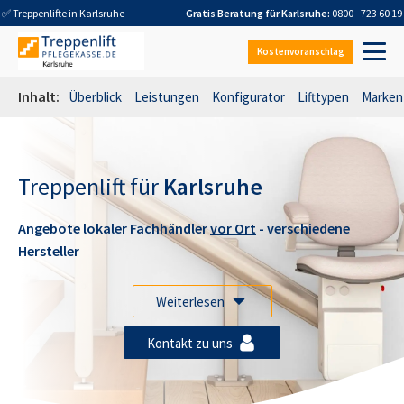
✅ Treppenlifte in
Karlsruhe
Gratis Beratung für
Karlsruhe
:
0800 - 723 60 19
Kostenvoranschlag
Inhalt:
Überblick
Leistungen
Konfigurator
Lifttypen
Marken
Treppenlift für
Karlsruhe
Angebote lokaler Fachhändler
vor Ort
- verschiedene
Hersteller
Weiterlesen
Kontakt zu uns