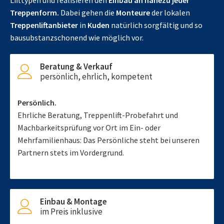
Lifttypen und realisieren den
Einbau an nahezu jeder
Treppenform.
Dabei gehen die
Monteure
der lokalen
Treppenliftanbieter
in
Kuden
natürlich sorgfältig und so
bausubstanzschonend wie möglich vor.
Beratung & Verkauf
persönlich, ehrlich, kompetent
Persönlich.
Ehrliche Beratung, Treppenlift-Probefahrt und
Machbarkeitsprüfung vor Ort im Ein- oder
Mehrfamilienhaus: Das Persönliche steht bei unseren
Partnern stets im Vordergrund.
Einbau & Montage
im Preis inklusive