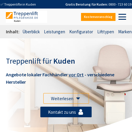
✅ Treppenlifte in
Kuden
Gratis Beratung für
Kuden
:
0800 - 723 60 19
Kostenvoranschlag
Inhalt:
Überblick
Leistungen
Konfigurator
Lifttypen
Marken
Treppenlift für
Kuden
Angebote lokaler Fachhändler
vor Ort
- verschiedene
Hersteller
Weiterlesen
Kontakt zu uns