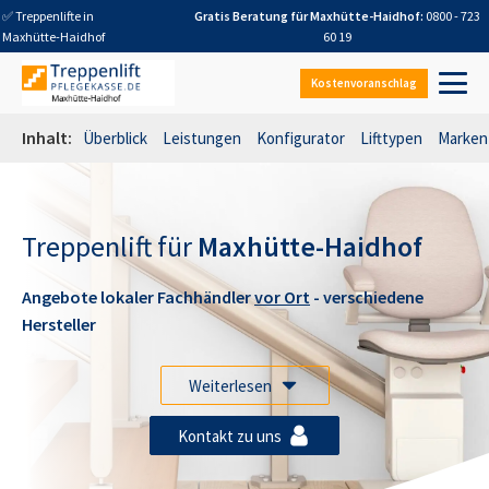
✅ Treppenlifte in
Gratis Beratung für
Maxhütte-Haidhof
:
0800 - 723
Maxhütte-Haidhof
60 19
Kostenvoranschlag
Inhalt:
Überblick
Leistungen
Konfigurator
Lifttypen
Marken
Treppenlift für
Maxhütte-Haidhof
Angebote lokaler Fachhändler
vor Ort
- verschiedene
Hersteller
Weiterlesen
Kontakt zu uns