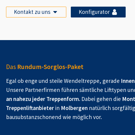
Kontakt zu uns
Konfigurator
Das
Rundum-Sorglos-Paket
Egal ob enge und steile Wendeltreppe, gerade
Innen
Unsere Partnerfirmen führen sämtliche Lifttypen un
an nahezu jeder Treppenform.
Dabei gehen die
Mont
Treppenliftanbieter
in
Molbergen
natürlich sorgfälti
bausubstanzschonend wie möglich vor.