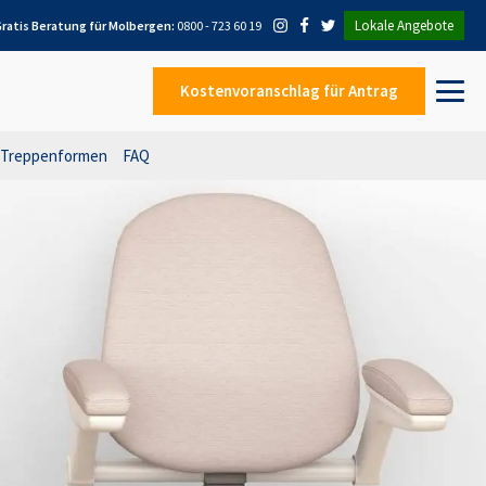
Lokale Angebote
ratis Beratung für
Molbergen
:
0800 - 723 60 19
Kostenvoranschlag
für Antrag
Treppenformen
FAQ