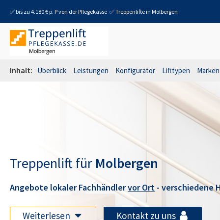
✅ bis zu 4.180 € p. P von der Pflegekasse
✅ Treppenlifte in
Molbergen
Inhalt:
Überblick
Leistungen
Konfigurator
Lifttypen
Marken
Treppenlift für
Molbergen
Angebote lokaler Fachhändler
vor Ort
- verschiedene H
Weiterlesen
Kontakt zu uns