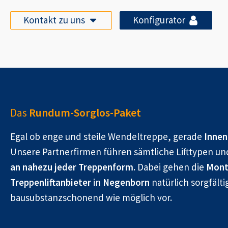
Kontakt zu uns
Konfigurator
Das
Rundum-Sorglos-Paket
Egal ob enge und steile Wendeltreppe, gerade
Innen
Unsere Partnerfirmen führen sämtliche Lifttypen un
an nahezu jeder Treppenform.
Dabei gehen die
Mont
Treppenliftanbieter
in
Negenborn
natürlich sorgfälti
bausubstanzschonend wie möglich vor.