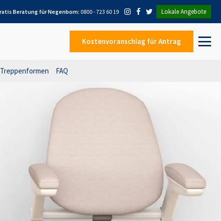
Lokale Angebote
ratis Beratung für
Negenborn
:
0800 - 723 60 19
Kostenvoranschlag
für Antrag
Treppenformen
FAQ