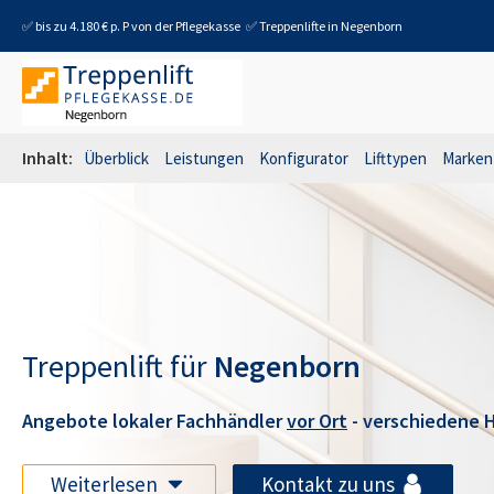
✅ bis zu 4.180 € p. P von der Pflegekasse
✅ Treppenlifte in
Negenborn
Inhalt:
Überblick
Leistungen
Konfigurator
Lifttypen
Marken
Treppenlift für
Negenborn
Angebote lokaler Fachhändler
vor Ort
- verschiedene H
Weiterlesen
Kontakt zu uns