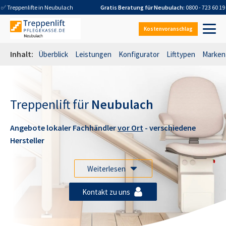
✅ Treppenlifte in
Neubulach
Gratis Beratung für
Neubulach
:
0800 - 723 60 19
Kostenvoranschlag
Inhalt:
Überblick
Leistungen
Konfigurator
Lifttypen
Marken
Treppenlift für
Neubulach
Angebote lokaler Fachhändler
vor Ort
- verschiedene
Hersteller
Weiterlesen
Kontakt zu uns