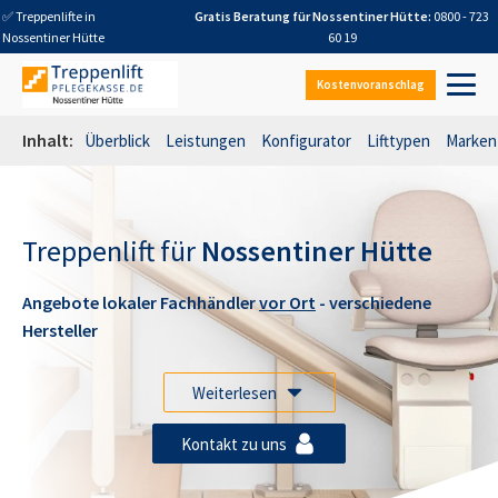
✅ Treppenlifte in
Gratis Beratung für
Nossentiner Hütte
:
0800 - 723
Nossentiner Hütte
60 19
Kostenvoranschlag
Inhalt:
Überblick
Leistungen
Konfigurator
Lifttypen
Marken
Treppenlift für
Nossentiner Hütte
Angebote lokaler Fachhändler
vor Ort
- verschiedene
Hersteller
Weiterlesen
Kontakt zu uns