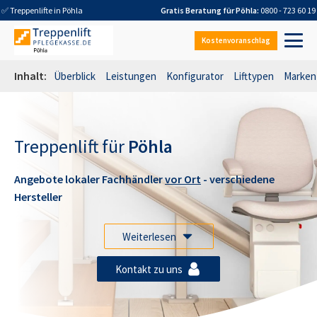
✅ Treppenlifte in
Pöhla
Gratis Beratung für
Pöhla
:
0800 - 723 60 19
Kostenvoranschlag
Inhalt:
Überblick
Leistungen
Konfigurator
Lifttypen
Marken
Treppenlift für
Pöhla
Angebote lokaler Fachhändler
vor Ort
- verschiedene
Hersteller
Weiterlesen
Kontakt zu uns