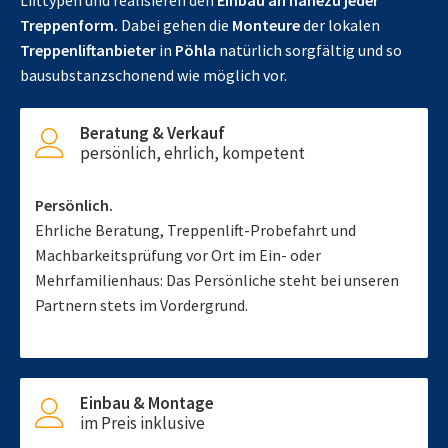
Lifttypen und realisieren den
Einbau an nahezu jeder
Treppenform.
Dabei gehen die
Monteure
der lokalen
Treppenliftanbieter
in
Pöhla
natürlich sorgfältig und so
bausubstanzschonend wie möglich vor.
Beratung & Verkauf
persönlich, ehrlich, kompetent
Persönlich.
Ehrliche Beratung, Treppenlift-Probefahrt und
Machbarkeitsprüfung vor Ort im Ein- oder
Mehrfamilienhaus: Das Persönliche steht bei unseren
Partnern stets im Vordergrund.
Einbau & Montage
im Preis inklusive