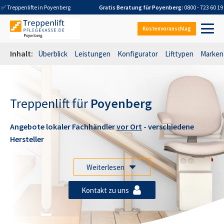
✅ Treppenlifte in
Poyenberg
Gratis Beratung für
Poyenberg
:
0800 - 723 60 19
Kostenvoranschlag
Inhalt:
Überblick
Leistungen
Konfigurator
Lifttypen
Marken
Treppenlift für
Poyenberg
Angebote lokaler Fachhändler
vor Ort
- verschiedene
Hersteller
Weiterlesen
Kontakt zu uns