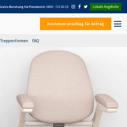
Lokale Angebote
Gratis Beratung für
Pünderich
:
0800 - 723 60 19
Kostenvoranschlag
für Antrag
Treppenformen
FAQ