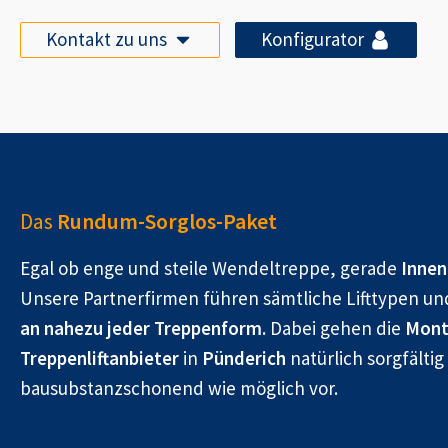
Kontakt zu uns
Konfigurator
Das
Rundum-Sorglos-Paket
Egal ob enge und steile Wendeltreppe, gerade
Innen
Unsere Partnerfirmen führen sämtliche Lifttypen un
an nahezu jeder Treppenform.
Dabei gehen die
Mont
Treppenliftanbieter
in
Pünderich
natürlich sorgfältig
bausubstanzschonend wie möglich vor.