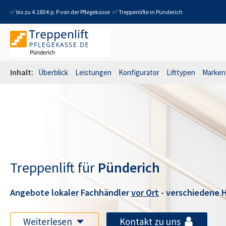
✅ bis zu 4.180 € p. P von der Pflegekasse
✅ Treppenlifte in
Pünderich
Inhalt:
Überblick
Leistungen
Konfigurator
Lifttypen
Marken
Treppenlift für
Pünderich
Angebote lokaler Fachhändler
vor Ort
- verschiedene H
Weiterlesen
Kontakt zu uns