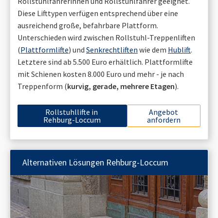
Rollstuhlfahrerinnen und Rollstuhlfahrer geeignet.
Diese Lifttypen verfügen entsprechend über eine
ausreichend große, befahrbare Plattform.
Unterschieden wird zwischen Rollstuhl-Treppenliften
(
Plattformlifte
) und
Senkrechtliften
wie dem
Hublift
.
Letztere sind ab 5.500 Euro erhältlich. Plattformlifte
mit Schienen kosten 8.000 Euro und mehr - je nach
Treppenform (
kurvig, gerade, mehrere Etagen
).
Rollstuhllifte in
Angebot
Rehburg-Loccum
anfordern
Alternativen Lösungen
Rehburg-Loccum