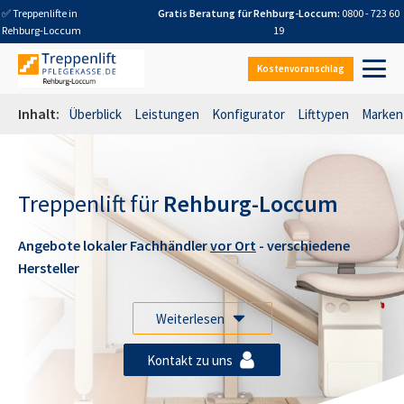
✅ Treppenlifte in
Gratis Beratung für
Rehburg-Loccum
:
0800 - 723 60
Rehburg-Loccum
19
Kostenvoranschlag
Inhalt:
Überblick
Leistungen
Konfigurator
Lifttypen
Marken
Treppenlift für
Rehburg-Loccum
Angebote lokaler Fachhändler
vor Ort
- verschiedene
Hersteller
Weiterlesen
Kontakt zu uns