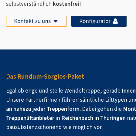
selbstverständlich
kostenfrei!
Kontakt zu uns
Konfigurator
Das
Rundum-Sorglos-Paket
Egal ob enge und steile Wendeltreppe, gerade
Innen
Unsere Partnerfirmen führen sämtliche Lifttypen un
an nahezu jeder Treppenform.
Dabei gehen die
Mont
Treppenliftanbieter
in
Reichenbach in Thüringen
natü
bausubstanzschonend wie möglich vor.