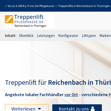
✅ bis zu 4.180 € p. P von der Pflegekasse
✅ Treppenlifte in
Reichenbach in Thüringen
Inhalt:
Überblick
Leistungen
Konfigurator
Lifttypen
Marken
Treppenlift für
Reichenbach in Thür
Angebote lokaler Fachhändler
vor Ort
- verschiedene H
Weiterlesen
Kontakt zu uns