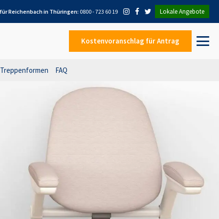
Lokale Angebote
 für
Reichenbach in Thüringen
:
0800 - 723 60 19
Kostenvoranschlag
für Antrag
Treppenformen
FAQ