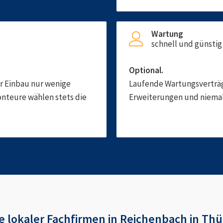
Wartung
schnell und günstig
Optional.
er Einbau nur wenige
Laufende Wartungsverträge
onteure wählen stets die
Erweiterungen und niemals
e
lokaler Fachfirmen in
Reichenbach in Thü