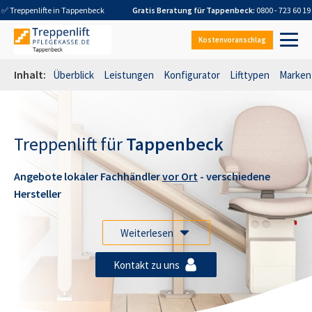
✅ Treppenlifte in
Tappenbeck
Gratis Beratung für
Tappenbeck
:
0800 - 723 60 19
Kostenvoranschlag
Inhalt:
Überblick
Leistungen
Konfigurator
Lifttypen
Marken
Treppenlift für
Tappenbeck
Angebote lokaler Fachhändler
vor Ort
- verschiedene
Hersteller
Weiterlesen
Kontakt zu uns