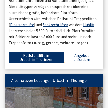
Rollstuhlfahrerinnen und Rollstuhlfahrer geeignet.
Diese Lifttypen verfügen entsprechend über eine
ausreichend große, befahrbare Plattform.
Unterschieden wird zwischen Rollstuhl-Treppenliften
(
Plattformlifte
) und
Senkrechtliften
wie dem
Hublift
.
Letztere sind ab 5.500 Euro erhältlich. Plattformlifte
mit Schienen kosten 8.000 Euro und mehr - je nach
Treppenform (
kurvig, gerade, mehrere Etagen
).
Rollstuhllifte in
Angebot
Urbach in Thüringen
anfordern
Alternativen Lösungen
Urbach in Thüringen