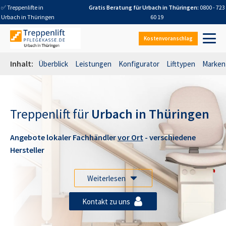
✅ Treppenlifte in
Gratis Beratung für
Urbach in Thüringen
:
0800 - 723
Urbach in Thüringen
60 19
Kostenvoranschlag
Inhalt:
Überblick
Leistungen
Konfigurator
Lifttypen
Marken
Treppenlift für
Urbach in Thüringen
Angebote lokaler Fachhändler
vor Ort
- verschiedene
Hersteller
Weiterlesen
Kontakt zu uns