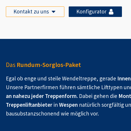
Kontakt zu uns
Konfigurator
Das
Rundum-Sorglos-Paket
Egal ob enge und steile Wendeltreppe, gerade
Innen
Unsere Partnerfirmen führen sämtliche Lifttypen un
an nahezu jeder Treppenform.
Dabei gehen die
Mont
Treppenliftanbieter
in
Wespen
natürlich sorgfältig u
bausubstanzschonend wie möglich vor.