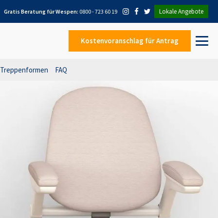
Lokale Angebote
Gratis Beratung für
Wespen
:
0800 - 723 60 19
Kostenvoranschlag
für Antrag
Treppenformen
FAQ