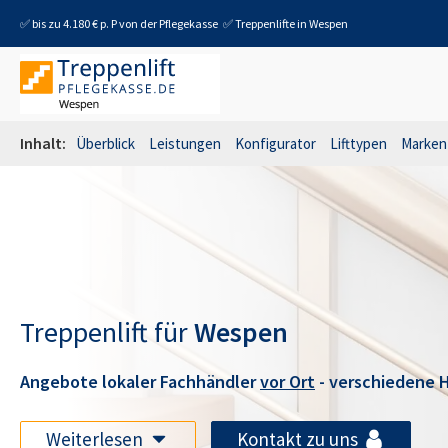
✅ bis zu 4.180 € p. P von der Pflegekasse
✅ Treppenlifte in
Wespen
Inhalt:
Überblick
Leistungen
Konfigurator
Lifttypen
Marken
Treppenlift für
Wespen
Angebote lokaler Fachhändler
vor Ort
- verschiedene H
Weiterlesen
Kontakt zu uns