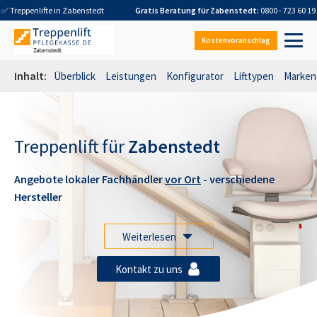
✅ Treppenlifte in
Zabenstedt
Gratis Beratung für
Zabenstedt
:
0800 - 723 60 19
Kostenvoranschlag
Inhalt:
Überblick
Leistungen
Konfigurator
Lifttypen
Marken
Treppenlift für
Zabenstedt
Angebote lokaler Fachhändler
vor Ort
- verschiedene
Hersteller
Weiterlesen
Kontakt zu uns