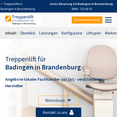
✅ Treppenlifte in
Gratis Beratung für
Badingen in Brandenburg
:
Badingen in Brandenburg
0800 - 723 60 19
Kostenvoranschlag
Inhalt:
Überblick
Leistungen
Konfigurator
Lifttypen
Marken
Treppenlift für
Badingen in Brandenburg
Angebote lokaler Fachhändler
vor Ort
- verschiedene
Hersteller
Weiterlesen
Kontakt zu uns