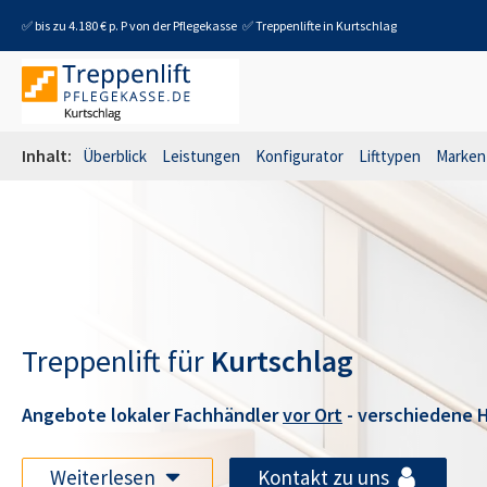
✅ bis zu 4.180 € p. P von der Pflegekasse
✅ Treppenlifte in
Kurtschlag
Inhalt:
Überblick
Leistungen
Konfigurator
Lifttypen
Marken
Treppenlift für
Kurtschlag
Angebote lokaler Fachhändler
vor Ort
- verschiedene H
Weiterlesen
Kontakt zu uns