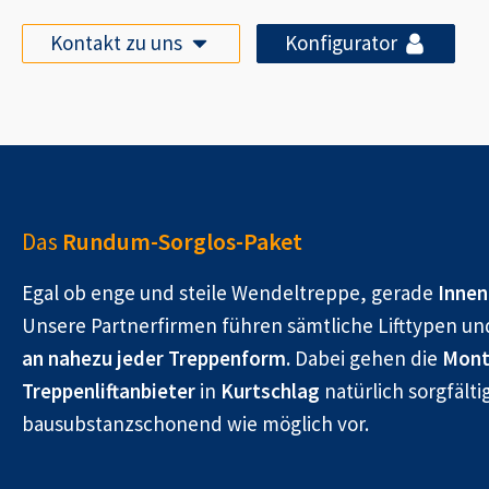
Kontakt zu uns
Konfigurator
Das
Rundum-Sorglos-Paket
Egal ob enge und steile Wendeltreppe, gerade
Innen
Unsere Partnerfirmen führen sämtliche Lifttypen un
an nahezu jeder Treppenform.
Dabei gehen die
Mont
Treppenliftanbieter
in
Kurtschlag
natürlich sorgfälti
bausubstanzschonend wie möglich vor.