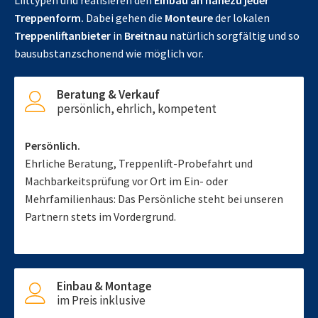
Lifttypen und realisieren den
Einbau an nahezu jeder
Treppenform.
Dabei gehen die
Monteure
der lokalen
Treppenliftanbieter
in
Breitnau
natürlich sorgfältig und so
bausubstanzschonend wie möglich vor.
Beratung & Verkauf
persönlich, ehrlich, kompetent
Persönlich.
Ehrliche Beratung, Treppenlift-Probefahrt und
Machbarkeitsprüfung vor Ort im Ein- oder
Mehrfamilienhaus: Das Persönliche steht bei unseren
Partnern stets im Vordergrund.
Einbau & Montage
im Preis inklusive