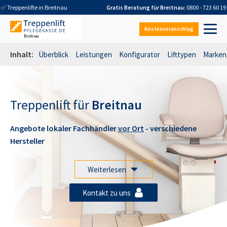
✅ Treppenlifte in
Breitnau
Gratis Beratung für
Breitnau
:
0800 - 723 60 19
Kostenvoranschlag
Inhalt:
Überblick
Leistungen
Konfigurator
Lifttypen
Marken
Treppenlift für
Breitnau
Angebote lokaler Fachhändler
vor Ort
- verschiedene
Hersteller
Weiterlesen
Kontakt zu uns