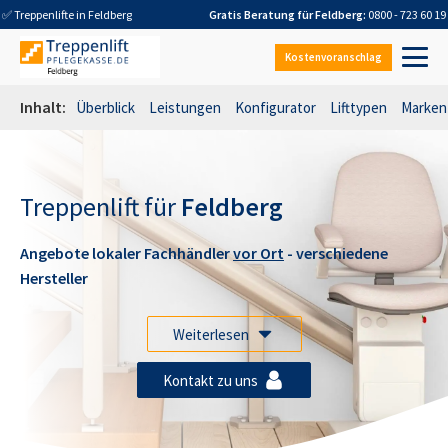
✅ Treppenlifte in
Feldberg
Gratis Beratung für
Feldberg
:
0800 - 723 60 19
Kostenvoranschlag
Inhalt:
Überblick
Leistungen
Konfigurator
Lifttypen
Marken
Treppenlift für
Feldberg
Angebote lokaler Fachhändler
vor Ort
- verschiedene
Hersteller
Weiterlesen
Kontakt zu uns