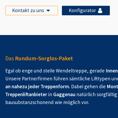
Kontakt zu uns
Konfigurator
Das
Rundum-Sorglos-Paket
Egal ob enge und steile Wendeltreppe, gerade
Innen
Unsere Partnerfirmen führen sämtliche Lifttypen un
an nahezu jeder Treppenform.
Dabei gehen die
Mont
Treppenliftanbieter
in
Gaggenau
natürlich sorgfältig
bausubstanzschonend wie möglich vor.