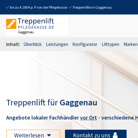
✅ bis zu 4.180 € p. P von der Pflegekasse
✅ Treppenlifte in
Gaggenau
Inhalt:
Überblick
Leistungen
Konfigurator
Lifttypen
Marken
Treppenlift für
Gaggenau
Angebote lokaler Fachhändler
vor Ort
- verschiedene H
Weiterlesen
Kontakt zu uns