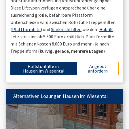
Rollstuhlfahrerinnen und Rollstuhlfahrer geeignet.
Diese Lifttypen verfügen entsprechend über eine
ausreichend große, befahrbare Plattform.
Unterschieden wird zwischen Rollstuhl-Treppenliften
(
Plattformlifte
) und
Senkrechtliften
wie dem
Hublift
.
Letztere sind ab 5.500 Euro erhältlich. Plattformlifte
mit Schienen kosten 8.000 Euro und mehr - je nach
Treppenform (
kurvig, gerade, mehrere Etagen
).
Rollstuhllifte in
Angebot
Hausen im Wiesental
anfordern
Alternativen Lösungen
Hausen im Wiesental