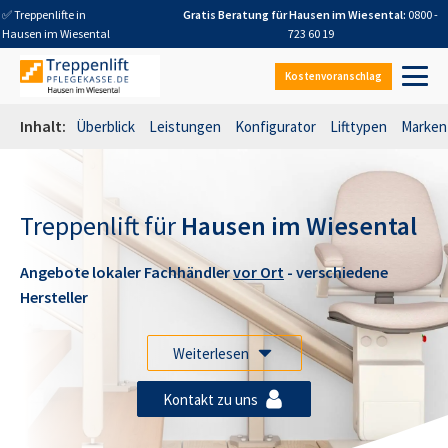
✅ Treppenlifte in
Gratis Beratung für
Hausen im Wiesental
:
0800 -
Hausen im Wiesental
723 60 19
Kostenvoranschlag
Inhalt:
Überblick
Leistungen
Konfigurator
Lifttypen
Marken
Treppenlift für
Hausen im Wiesental
Angebote lokaler Fachhändler
vor Ort
- verschiedene
Hersteller
Weiterlesen
Kontakt zu uns