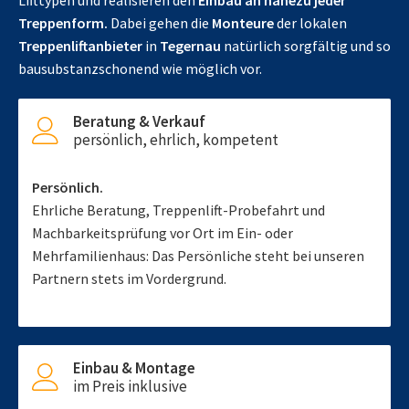
Lifttypen und realisieren den
Einbau an nahezu jeder
Treppenform.
Dabei gehen die
Monteure
der lokalen
Treppenliftanbieter
in
Tegernau
natürlich sorgfältig und so
bausubstanzschonend wie möglich vor.
Beratung & Verkauf
persönlich, ehrlich, kompetent
Persönlich.
Ehrliche Beratung, Treppenlift-Probefahrt und
Machbarkeitsprüfung vor Ort im Ein- oder
Mehrfamilienhaus: Das Persönliche steht bei unseren
Partnern stets im Vordergrund.
Einbau & Montage
im Preis inklusive