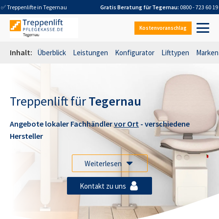
✅ Treppenlifte in
Tegernau
Gratis Beratung für
Tegernau
:
0800 - 723 60 19
Kostenvoranschlag
Inhalt:
Überblick
Leistungen
Konfigurator
Lifttypen
Marken
Treppenlift für
Tegernau
Angebote lokaler Fachhändler
vor Ort
- verschiedene
Hersteller
Weiterlesen
Kontakt zu uns