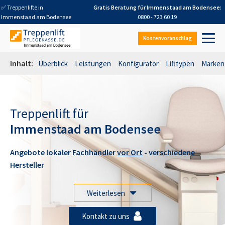
✅ Treppenlifte in
Gratis Beratung für
Immenstaad am Bodensee
:
Immenstaad am Bodensee
0800 - 723 60 19
Kostenvoranschlag
Inhalt:
Überblick
Leistungen
Konfigurator
Lifttypen
Marken
Treppenlift für
Immenstaad am Bodensee
Angebote lokaler Fachhändler
vor Ort
- verschiedene
Hersteller
Weiterlesen
Kontakt zu uns