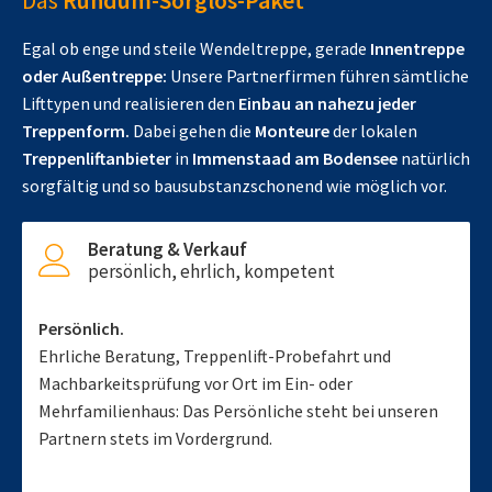
Das
Rundum-Sorglos-Paket
Egal ob enge und steile Wendeltreppe, gerade
Innentreppe
oder Außentreppe:
Unsere Partnerfirmen führen sämtliche
Lifttypen und realisieren den
Einbau an nahezu jeder
Treppenform.
Dabei gehen die
Monteure
der lokalen
Treppenliftanbieter
in
Immenstaad am Bodensee
natürlich
sorgfältig und so bausubstanzschonend wie möglich vor.
Beratung & Verkauf
persönlich, ehrlich, kompetent
Persönlich.
Ehrliche Beratung, Treppenlift-Probefahrt und
Machbarkeitsprüfung vor Ort im Ein- oder
Mehrfamilienhaus: Das Persönliche steht bei unseren
Partnern stets im Vordergrund.