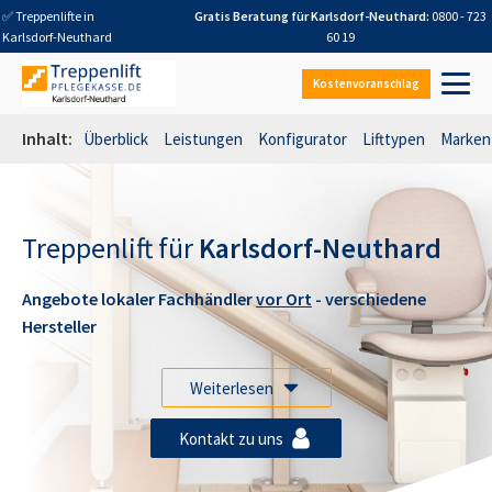
✅ Treppenlifte in
Gratis Beratung für
Karlsdorf-Neuthard
:
0800 - 723
Karlsdorf-Neuthard
60 19
Kostenvoranschlag
Inhalt:
Überblick
Leistungen
Konfigurator
Lifttypen
Marken
Treppenlift für
Karlsdorf-Neuthard
Angebote lokaler Fachhändler
vor Ort
- verschiedene
Hersteller
Weiterlesen
Kontakt zu uns