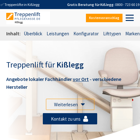
✅ Treppenlifte in
Kißlegg
Gratis Beratung für
Kißlegg
:
0800 - 723 60 19
Kostenvoranschlag
Inhalt:
Überblick
Leistungen
Konfigurator
Lifttypen
Marken
Treppenlift für
Kißlegg
Angebote lokaler Fachhändler
vor Ort
- verschiedene
Hersteller
Weiterlesen
Kontakt zu uns