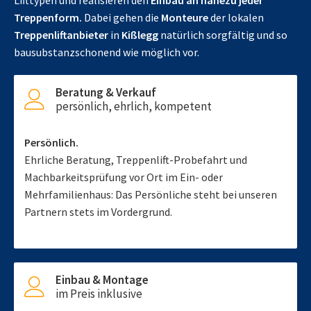
Lifttypen und realisieren den
Einbau an nahezu jeder
Treppenform.
Dabei gehen die
Monteure
der lokalen
Treppenliftanbieter
in
Kißlegg
natürlich sorgfältig und so
bausubstanzschonend wie möglich vor.
Beratung & Verkauf
persönlich, ehrlich, kompetent
Persönlich.
Ehrliche Beratung, Treppenlift-Probefahrt und
Machbarkeitsprüfung vor Ort im Ein- oder
Mehrfamilienhaus: Das Persönliche steht bei unseren
Partnern stets im Vordergrund.
Einbau & Montage
im Preis inklusive