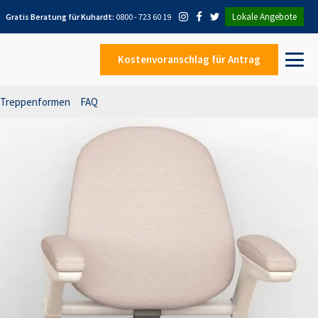
Lokale Angebote
Gratis Beratung für
Kuhardt
:
0800 - 723 60 19
Kostenvoranschlag
für Antrag
Treppenformen
FAQ