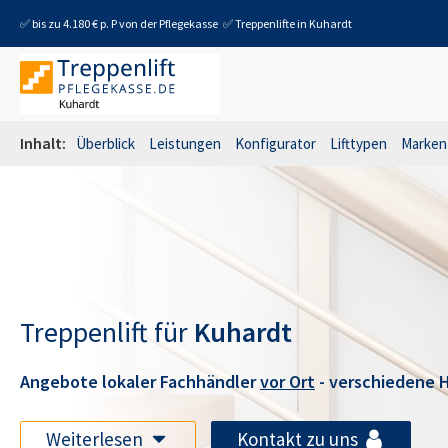
✅ bis zu 4.180 € p. P von der Pflegekasse
✅ Treppenlifte in
Kuhardt
Inhalt:
Überblick
Leistungen
Konfigurator
Lifttypen
Marken
Treppenlift für
Kuhardt
Angebote lokaler Fachhändler
vor Ort
- verschiedene H
Weiterlesen
Kontakt zu uns