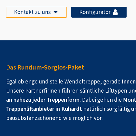
Kontakt zu uns
Konfigurator
Das
Rundum-Sorglos-Paket
Egal ob enge und steile Wendeltreppe, gerade
Innen
Unsere Partnerfirmen führen sämtliche Lifttypen un
an nahezu jeder Treppenform.
Dabei gehen die
Mont
Treppenliftanbieter
in
Kuhardt
natürlich sorgfältig u
bausubstanzschonend wie möglich vor.