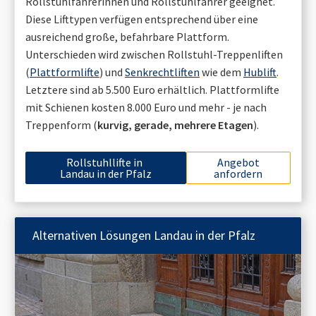
Rollstuhlfahrerinnen und Rollstuhlfahrer geeignet.
Diese Lifttypen verfügen entsprechend über eine
ausreichend große, befahrbare Plattform.
Unterschieden wird zwischen Rollstuhl-Treppenliften
(
Plattformlifte
) und
Senkrechtliften
wie dem
Hublift
.
Letztere sind ab 5.500 Euro erhältlich. Plattformlifte
mit Schienen kosten 8.000 Euro und mehr - je nach
Treppenform (
kurvig, gerade, mehrere Etagen
).
Rollstuhllifte in
Angebot
Landau in der Pfalz
anfordern
Alternativen Lösungen
Landau in der Pfalz