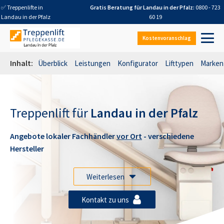
✅ Treppenlifte in
Gratis Beratung für
Landau in der Pfalz
:
0800 - 723
Landau in der Pfalz
60 19
Kostenvoranschlag
Inhalt:
Überblick
Leistungen
Konfigurator
Lifttypen
Marken
Treppenlift für
Landau in der Pfalz
Angebote lokaler Fachhändler
vor Ort
- verschiedene
Hersteller
Weiterlesen
Kontakt zu uns