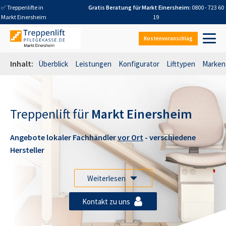
✅ Treppenlifte in
Gratis Beratung für
Markt Einersheim
:
0800 - 723 60
Markt Einersheim
19
Kostenvoranschlag
Inhalt:
Überblick
Leistungen
Konfigurator
Lifttypen
Marken
Treppenlift für
Markt Einersheim
Angebote lokaler Fachhändler
vor Ort
- verschiedene
Hersteller
Weiterlesen
Kontakt zu uns