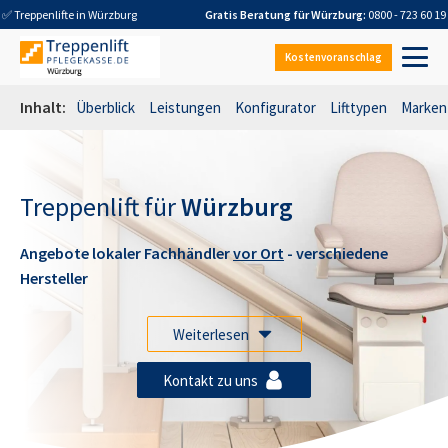
✅ Treppenlifte in
Würzburg
Gratis Beratung für
Würzburg
:
0800 - 723 60 19
Kostenvoranschlag
Inhalt:
Überblick
Leistungen
Konfigurator
Lifttypen
Marken
Treppenlift für
Würzburg
Angebote lokaler Fachhändler
vor Ort
- verschiedene
Hersteller
Weiterlesen
Kontakt zu uns