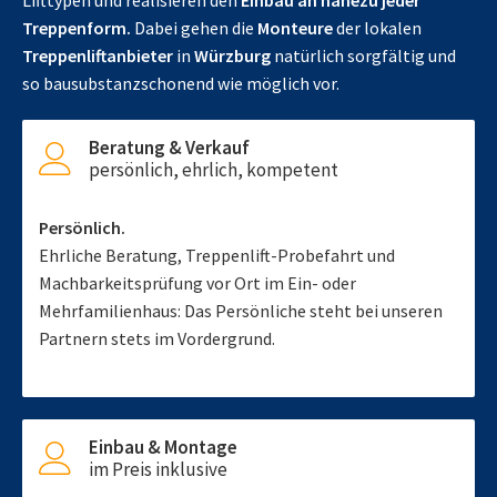
Lifttypen und realisieren den
Einbau an nahezu jeder
Treppenform.
Dabei gehen die
Monteure
der lokalen
Treppenliftanbieter
in
Würzburg
natürlich sorgfältig und
so bausubstanzschonend wie möglich vor.
Beratung & Verkauf
persönlich, ehrlich, kompetent
Persönlich.
Ehrliche Beratung, Treppenlift-Probefahrt und
Machbarkeitsprüfung vor Ort im Ein- oder
Mehrfamilienhaus: Das Persönliche steht bei unseren
Partnern stets im Vordergrund.
Einbau & Montage
im Preis inklusive