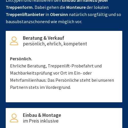
Lifttypen und realisieren den
Einbau an nahezu jeder
Treppenform.
Dabei gehen die
Monteure
der lokalen
Treppenliftanbieter
in
Obersinn
natürlich sorgfältig und so
bausubstanzschonend wie möglich vor.
Beratung & Verkauf
persönlich, ehrlich, kompetent
Persönlich.
Ehrliche Beratung, Treppenlift-Probefahrt und
Machbarkeitsprüfung vor Ort im Ein- oder
Mehrfamilienhaus: Das Persönliche steht bei unseren
Partnern stets im Vordergrund.
Einbau & Montage
im Preis inklusive