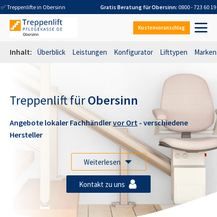
✅ Treppenlifte in
Obersinn
Gratis Beratung für
Obersinn
:
0800 - 723 60 19
Kostenvoranschlag
Inhalt:
Überblick
Leistungen
Konfigurator
Lifttypen
Marken
Treppenlift für
Obersinn
Angebote lokaler Fachhändler
vor Ort
- verschiedene
Hersteller
Weiterlesen
Kontakt zu uns