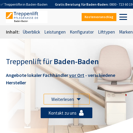
✅ Treppenlifte in
Baden-Baden
Gratis Beratung für
Baden-Baden
:
0800 - 723 60 19
Kostenvoranschlag
Inhalt:
Überblick
Leistungen
Konfigurator
Lifttypen
Marken
Treppenlift für
Baden-Baden
Angebote lokaler Fachhändler
vor Ort
- verschiedene
Hersteller
Weiterlesen
Kontakt zu uns