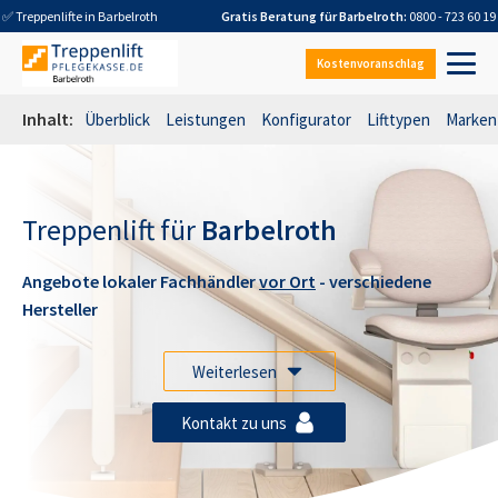
✅ Treppenlifte in
Barbelroth
Gratis Beratung für
Barbelroth
:
0800 - 723 60 19
Kostenvoranschlag
Inhalt:
Überblick
Leistungen
Konfigurator
Lifttypen
Marken
Treppenlift für
Barbelroth
Angebote lokaler Fachhändler
vor Ort
- verschiedene
Hersteller
Weiterlesen
Kontakt zu uns