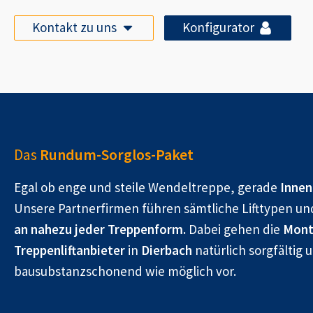
Kontakt zu uns
Konfigurator
Das
Rundum-Sorglos-Paket
Egal ob enge und steile Wendeltreppe, gerade
Innen
Unsere Partnerfirmen führen sämtliche Lifttypen un
an nahezu jeder Treppenform.
Dabei gehen die
Mont
Treppenliftanbieter
in
Dierbach
natürlich sorgfältig 
bausubstanzschonend wie möglich vor.