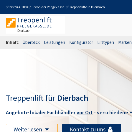
✅ bis zu 4.180 € p. P von der Pflegekasse
✅ Treppenlifte in
Dierbach
Inhalt:
Überblick
Leistungen
Konfigurator
Lifttypen
Marken
Treppenlift für
Dierbach
Angebote lokaler Fachhändler
vor Ort
- verschiedene H
Weiterlesen
Kontakt zu uns